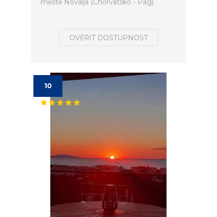
městě Novalja (Chorvatsko - Pag).
OVĚŘIT DOSTUPNOST
10