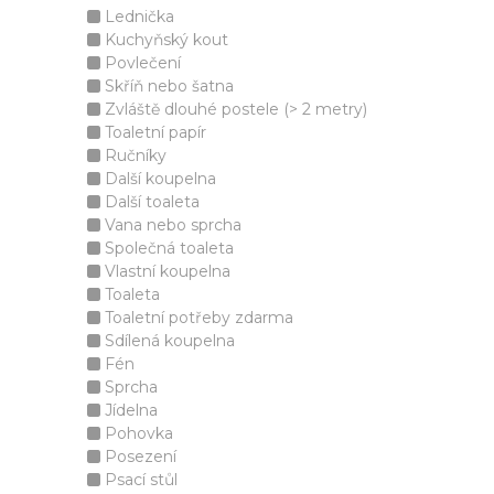
Lednička
Kuchyňský kout
Povlečení
Skříň nebo šatna
Zvláště dlouhé postele (> 2 metry)
Toaletní papír
Ručníky
Další koupelna
Další toaleta
Vana nebo sprcha
Společná toaleta
Vlastní koupelna
Toaleta
Toaletní potřeby zdarma
Sdílená koupelna
Fén
Sprcha
Jídelna
Pohovka
Posezení
Psací stůl