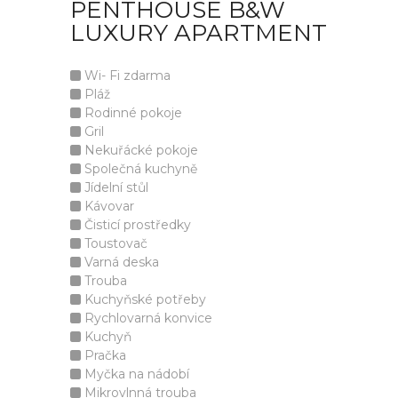
PENTHOUSE B&W
LUXURY APARTMENT
Wi- Fi zdarma
Pláž
Rodinné pokoje
Gril
Nekuřácké pokoje
Společná kuchyně
Jídelní stůl
Kávovar
Čisticí prostředky
Toustovač
Varná deska
Trouba
Kuchyňské potřeby
Rychlovarná konvice
Kuchyň
Pračka
Myčka na nádobí
Mikrovlnná trouba