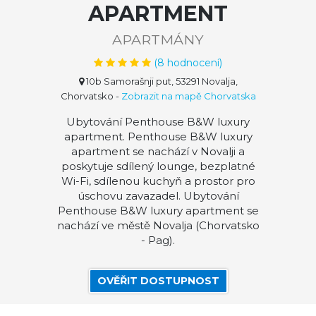
APARTMENT
APARTMÁNY
(
8
hodnocení)
10b Samorašnji put, 53291 Novalja,
Chorvatsko
-
Zobrazit na mapě Chorvatska
Ubytování Penthouse B&W luxury
apartment. Penthouse B&W luxury
apartment se nachází v Novalji a
poskytuje sdílený lounge, bezplatné
Wi-Fi, sdílenou kuchyň a prostor pro
úschovu zavazadel. Ubytování
Penthouse B&W luxury apartment se
nachází ve městě Novalja (Chorvatsko
- Pag).
OVĚŘIT DOSTUPNOST