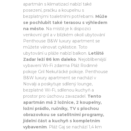
apartmán s klimatizací nabízí také
posezení, pračku a koupelnu s
bezplatnými toaletními potřebami.
Může
se pochlubit také terasou s výhledem
na město
. Na místě je k dispozici
venkovní gril a v blízkém okolí ubytování
Penthouse B&W luxury apartment se
můžete věnovat cyklistice. Toto
ubytování u pláže nabízí balkon.
Letiště
Zadar leží 86 km daleko
. Nejoblíbenější
vybavení Wi-Fi zdarma Pláž Rodinné
pokoje Gril Nekuřácké pokoje. Penthouse
B&W luxury apartment se nachází v
Novalji a poskytuje sdílený lounge,
bezplatné Wi-Fi, sdílenou kuchyň a
prostor pro úschovu zavazadel.
Tento
apartmán má 2 ložnice, 2 koupelny,
ložní prádlo, ručníky, TV s plochou
obrazovkou se satelitními programy,
jídelní část a kuchyň s kompletním
vybavením
. Pláž Gaj se nachází 1,4 km