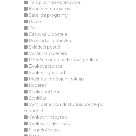
TV s plochou obrazovkou
Kabelové programy
Satelitní programy
Rádio
TV
Zásuvka u postele
Rozkládací pohovka
Skládací postel
Věšák na oblečení
Dřevěná nebo parketová podlaha
Zvuková izolace
Soukromý vchod
Možnost propojení pokojů
Koberec
Žehlicí potřeby
Žehlička
Vyšší patra jsou dostupná pouze po
schodech
Venkovní nábytek
Venkovní jídelní kout
Sluneční terasa