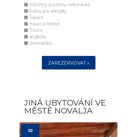
Všechny prostory nekuřácké
Pokoj pro alergiky
Topení
Hasicí přístroje
Trezor
anglicky
chorvatsky
ZAREZERVOVAT »
JINÁ UBYTOVÁNÍ VE
MĚSTĚ NOVALJA
10