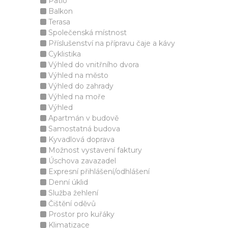
Patio
Balkon
Terasa
Společenská místnost
Příslušenství na přípravu čaje a kávy
Cyklistika
Výhled do vnitřního dvora
Výhled na město
Výhled do zahrady
Výhled na moře
Výhled
Apartmán v budově
Samostatná budova
Kyvadlová doprava
Možnost vystavení faktury
Úschova zavazadel
Expresní přihlášení/odhlášení
Denní úklid
Služba žehlení
Čištění oděvů
Prostor pro kuřáky
Klimatizace