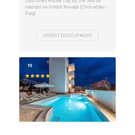
Ubytování House Lilly by the Sea se
nachází ve městě Novalja (Chorvatsko -
Pag).
OVĚŘIT DOSTUPNOST
10