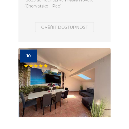
13033 se nachází ve městě Novalja
(Chorvatsko - Pag).
OVĚŘIT DOSTUPNOST
10