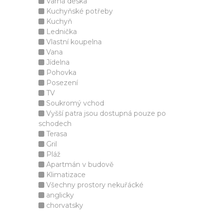
Varná deska
Kuchyňské potřeby
Kuchyň
Lednička
Vlastní koupelna
Vana
Jídelna
Pohovka
Posezení
TV
Soukromý vchod
Vyšší patra jsou dostupná pouze po
schodech
Terasa
Gril
Pláž
Apartmán v budově
Klimatizace
Všechny prostory nekuřácké
anglicky
chorvatsky