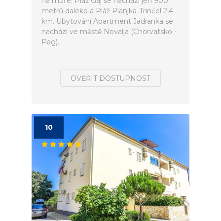
na moře. Pláž Gaj se nachází jen 900
metrů daleko a Pláž Planjka-Trinćel 2,4
km. Ubytování Apartment Jadranka se
nachází ve městě Novalja (Chorvatsko -
Pag).
OVĚŘIT DOSTUPNOST
10