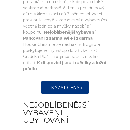
prostorách a na místě je k dispozici také
soukromé parkoviště. Tento prázdninový
dům s klimatizací má 2 ložnice, obývací
prostor, kuchyň s kompletním vybavením
včetně lednice a myčky nádobí a 1
koupelnu.
Nejoblíbenější vybavení
Parkování zdarma Wi-Fi zdarma
.
House Christine se nachází v Trogiru a
poskytuje volný vstup do vířivky. Pláž
Gradska Plaža Trogir se nachází 1,5 km
odtud.
K dispozici jsou i ručníky a ložní
prádlo
.
UKÁZAT CENY »
NEJOBLÍBENĚJŠÍ
VYBAVENÍ
UBYTOVÁNÍ