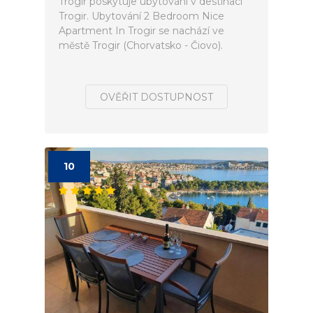
Trogir poskytuje ubytování v destinaci
Trogir. Ubytování 2 Bedroom Nice
Apartment In Trogir se nachází ve
městě Trogir (Chorvatsko - Čiovo).
OVĚŘIT DOSTUPNOST
10