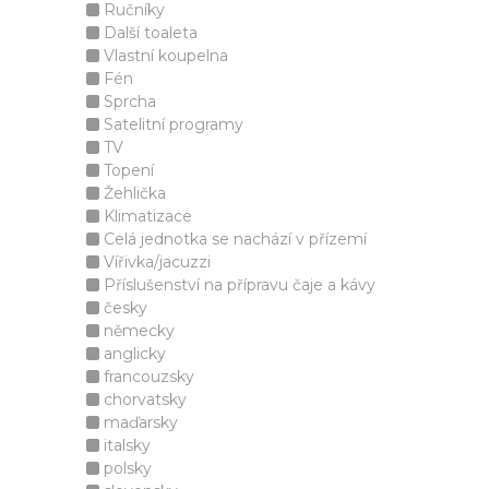
Ručníky
Další toaleta
Vlastní koupelna
Fén
Sprcha
Satelitní programy
TV
Topení
Žehlička
Klimatizace
Celá jednotka se nachází v přízemí
Vířivka/jacuzzi
Příslušenství na přípravu čaje a kávy
česky
německy
anglicky
francouzsky
chorvatsky
maďarsky
italsky
polsky