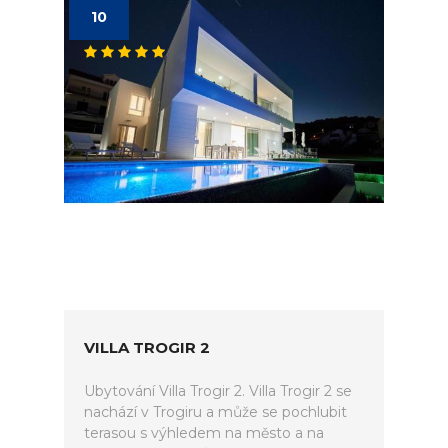
10
VILLA TROGIR 2
Ubytování Villa Trogir 2. Villa Trogir 2 se
nachází v Trogiru a může se pochlubit
terasou s výhledem na město a na