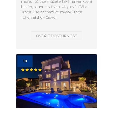
moře. Těšit se můžete také na venkovní
bazén, saunu a vířivku. Ubytování Villa
Trogir 2 se nachází ve městě Trogir
(Chorvatsko - Čiovo).
OVĚŘIT DOSTUPNOST
10