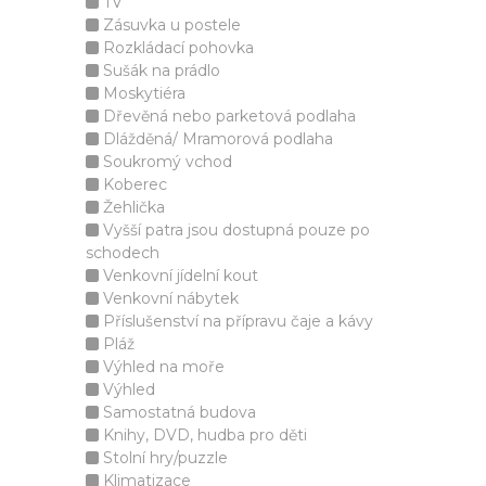
TV
Zásuvka u postele
Rozkládací pohovka
Sušák na prádlo
Moskytiéra
Dřevěná nebo parketová podlaha
Dlážděná/ Mramorová podlaha
Soukromý vchod
Koberec
Žehlička
Vyšší patra jsou dostupná pouze po
schodech
Venkovní jídelní kout
Venkovní nábytek
Příslušenství na přípravu čaje a kávy
Pláž
Výhled na moře
Výhled
Samostatná budova
Knihy, DVD, hudba pro děti
Stolní hry/puzzle
Klimatizace