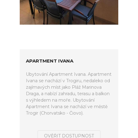
APARTMENT IVANA
Ubytování Apartment Ivana. Apartment
Ivana se nachází v Trogiru, nedaleko od
zajímavých míst jako Pláž Marinova
Draga, a nabízí zahradu, terasu a balkon
s výhledem na moře. Ubytování
Apartment Ivana se nachází ve městě
Trogir (Chorvatsko - Čiovo).
OVĚŘIT DOSTUPNOST