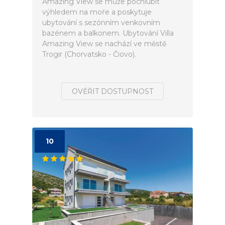
Amazing View se může pochlubit
výhledem na moře a poskytuje
ubytování s sezónním venkovním
bazénem a balkonem. Ubytování Villa
Amazing View se nachází ve městě
Trogir (Chorvatsko - Čiovo).
OVĚŘIT DOSTUPNOST
10