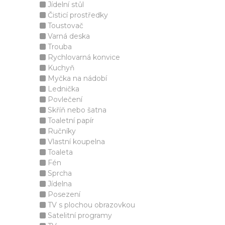
Jídelní stůl
Čisticí prostředky
Toustovač
Varná deska
Trouba
Rychlovarná konvice
Kuchyň
Myčka na nádobí
Lednička
Povlečení
Skříň nebo šatna
Toaletní papír
Ručníky
Vlastní koupelna
Toaleta
Fén
Sprcha
Jídelna
Posezení
TV s plochou obrazovkou
Satelitní programy