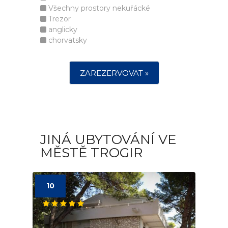
Všechny prostory nekuřácké
Trezor
anglicky
chorvatsky
ZAREZERVOVAT »
JINÁ UBYTOVÁNÍ VE
MĚSTĚ TROGIR
10