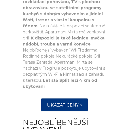
rozkládací pohovkou, TV s plochou
obrazovkou se satelitními programy,
kuchyň s dobrým vybavením a jídelní
částí, trezor a vlastní koupelnu s
fénem
. Na místě je k dispozici soukromé
parkoviště. Apartmani Mirta má venkovní
gril.
K dispozici je také lednice, myčka
nádobí, trouba a varná konvice
.
Nejoblíbenější vybavení Wi-Fi zdarma
Rodinné pokoje Nekuřácké pokoje Gril
Terasa Zahrada. Apartmani Mirta se
nachází v Trogiru a poskytuje ubytování s
bezplatným Wi-Fi a klimatizací a zahradu
s terasou.
Letiště Split leží 4 km od
ubytování
.
UKÁZAT CENY »
NEJOBLÍBENĚJŠÍ