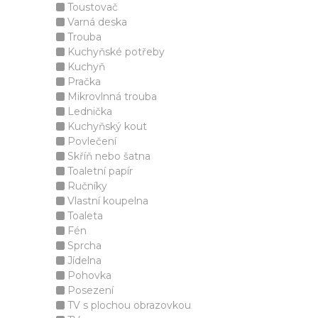
Toustovač
Varná deska
Trouba
Kuchyňské potřeby
Kuchyň
Pračka
Mikrovlnná trouba
Lednička
Kuchyňský kout
Povlečení
Skříň nebo šatna
Toaletní papír
Ručníky
Vlastní koupelna
Toaleta
Fén
Sprcha
Jídelna
Pohovka
Posezení
TV s plochou obrazovkou