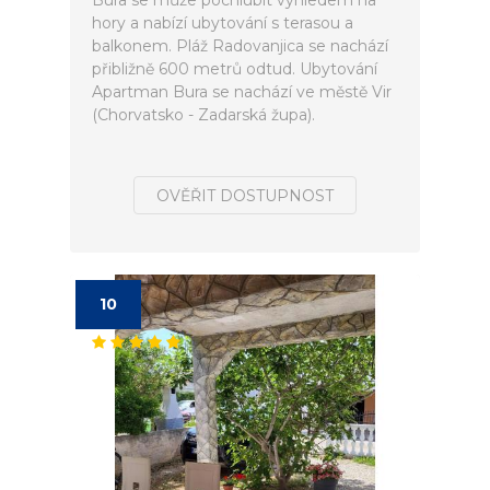
Bura se může pochlubit výhledem na
hory a nabízí ubytování s terasou a
balkonem. Pláž Radovanjica se nachází
přibližně 600 metrů odtud. Ubytování
Apartman Bura se nachází ve městě Vir
(Chorvatsko - Zadarská župa).
OVĚŘIT DOSTUPNOST
10