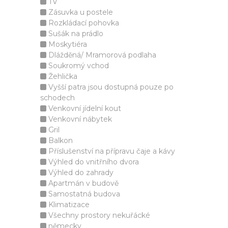
TV
Zásuvka u postele
Rozkládací pohovka
Sušák na prádlo
Moskytiéra
Dlážděná/ Mramorová podlaha
Soukromý vchod
Žehlička
Vyšší patra jsou dostupná pouze po
schodech
Venkovní jídelní kout
Venkovní nábytek
Gril
Balkon
Příslušenství na přípravu čaje a kávy
Výhled do vnitřního dvora
Výhled do zahrady
Apartmán v budově
Samostatná budova
Klimatizace
Všechny prostory nekuřácké
německy