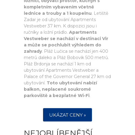
ložnici, obývací prostor, kuchyň s
kompletním vybavením včetně
lednice a trouby a 1 koupelnu
. Letiště
Zadar je od ubytování Apartments
Vestweber 37 km. K dispozici jsou i
ručníky a ložní prádlo.
Apartments
Vestweber se nachází v destinaci Vir
a může se pochlubit výhledem do
zahrady
. Pláž Lučica se nachází jen 400
metrů daleko a Pláž Bobovik 500 metrů.
Pláž Brdonja se nachází 1 km od
ubytování Apartments Vestweber a
Palace of the Governor General 27 km od
ubytování.
Toto ubytování nabízí
balkon, neplacené soukromé
parkoviště a bezplatné Wi-Fi
.
UKÁZAT CENY »
NEJOBLÍBENĚJŠÍ