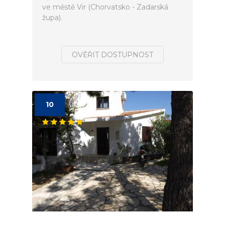
ve městě Vir (Chorvatsko - Zadarská
župa).
OVĚŘIT DOSTUPNOST
10