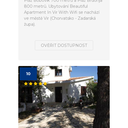
Pláž Bobovik 700 metrů a Pláž Brdonja
800 metrů. Ubytování Beautiful
Apartment In Vir With Wifi se nachází
ve městě Vir (Chorvatsko - Zadarská
župa).
OVĚŘIT DOSTUPNOST
10