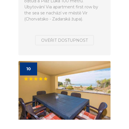
odtud a Pláž Luka 100 metrů.
Ubytování Via apartment first row by
the sea se nachází ve městě Vir
(Chorvatsko - Zadarská župa).
OVĚŘIT DOSTUPNOST
10