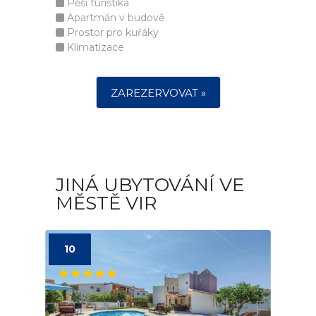
Pěší turistika
Apartmán v budově
Prostor pro kuřáky
Klimatizace
ZAREZERVOVAT »
JINÁ UBYTOVÁNÍ VE
MĚSTĚ VIR
10