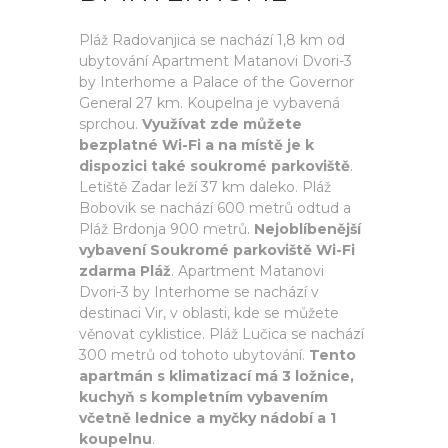
Pláž Radovanjica se nachází 1,8 km od
ubytování Apartment Matanovi Dvori-3
by Interhome a Palace of the Governor
General 27 km. Koupelna je vybavená
sprchou.
Využívat zde můžete
bezplatné Wi-Fi a na místě je k
dispozici také soukromé parkoviště
.
Letiště Zadar leží 37 km daleko. Pláž
Bobovik se nachází 600 metrů odtud a
Pláž Brdonja 900 metrů.
Nejoblíbenější
vybavení Soukromé parkoviště Wi-Fi
zdarma Pláž
. Apartment Matanovi
Dvori-3 by Interhome se nachází v
destinaci Vir, v oblasti, kde se můžete
věnovat cyklistice. Pláž Lučica se nachází
300 metrů od tohoto ubytování.
Tento
apartmán s klimatizací má 3 ložnice,
kuchyň s kompletním vybavením
včetně lednice a myčky nádobí a 1
koupelnu
.