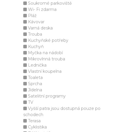
Soukromé parkoviště
Wi- Fi zdarma
Pláž
Kávovar
Varná deska
Trouba
Kuchyňské potřeby
Kuchyň
Myčka na nádobí
Mikrovlnná trouba
Lednička
Vlastní koupelna
Toaleta
Sprcha
Jídelna
Satelitní programy
TV
Vyšší patra jsou dostupná pouze po
schodech
Terasa
Cyklistika