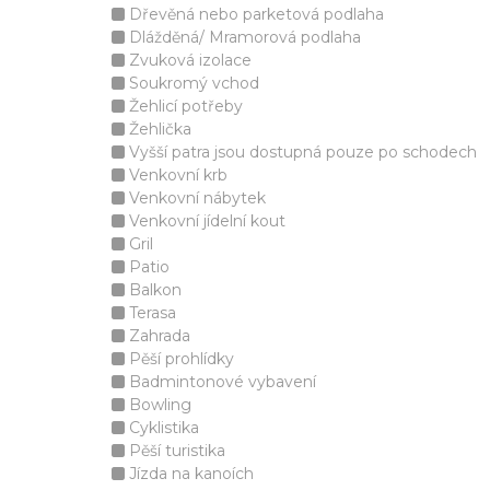
Dřevěná nebo parketová podlaha
Dlážděná/ Mramorová podlaha
Zvuková izolace
Soukromý vchod
Žehlicí potřeby
Žehlička
Vyšší patra jsou dostupná pouze po schodech
Venkovní krb
Venkovní nábytek
Venkovní jídelní kout
Gril
Patio
Balkon
Terasa
Zahrada
Pěší prohlídky
Badmintonové vybavení
Bowling
Cyklistika
Pěší turistika
Jízda na kanoích