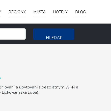
Y
REGIONY
MĚSTA
HOTELY
BLOG
HLEDAT
a
grilování a ubytování s bezplatným Wi-Fi a
 Licko-senjská župa).