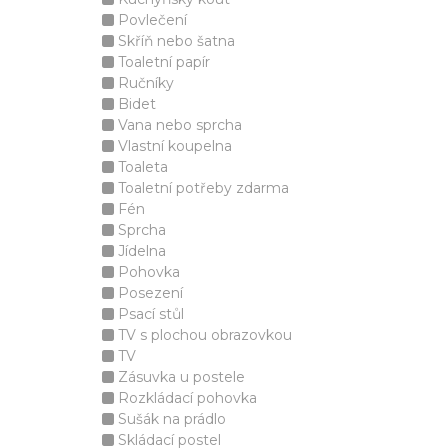
Povlečení
Skříň nebo šatna
Toaletní papír
Ručníky
Bidet
Vana nebo sprcha
Vlastní koupelna
Toaleta
Toaletní potřeby zdarma
Fén
Sprcha
Jídelna
Pohovka
Posezení
Psací stůl
TV s plochou obrazovkou
TV
Zásuvka u postele
Rozkládací pohovka
Sušák na prádlo
Skládací postel