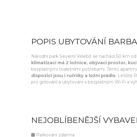
POPIS UBYTOVÁNÍ BARB
Národní park Severní Velebit se nachází 50 km o
klimatizací má 2 ložnice, obývací prostor, k
bezplatnými toaletními potřebami. Tento apartmán 
dispozici jsou i ručníky a ložní prádlo
. Letiště 
pro grilování a ubytování s bezplatným Wi-Fi a v
NEJOBLÍBENĚJŠÍ VYBAVE
Parkování zdarma