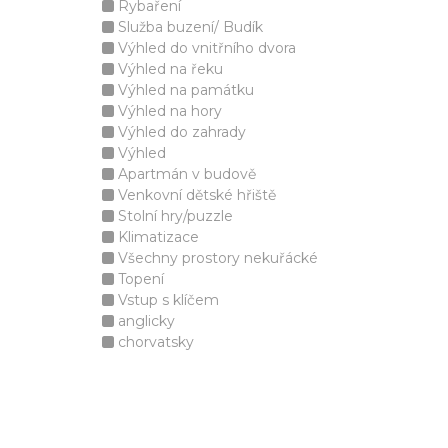
Rybaření
Služba buzení/ Budík
Výhled do vnitřního dvora
Výhled na řeku
Výhled na památku
Výhled na hory
Výhled do zahrady
Výhled
Apartmán v budově
Venkovní dětské hřiště
Stolní hry/puzzle
Klimatizace
Všechny prostory nekuřácké
Topení
Vstup s klíčem
anglicky
chorvatsky