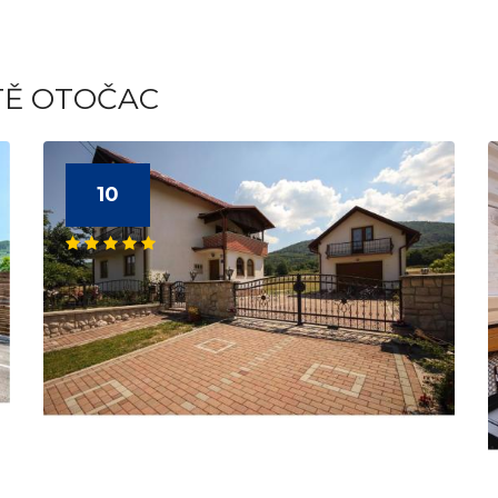
TĚ OTOČAC
10