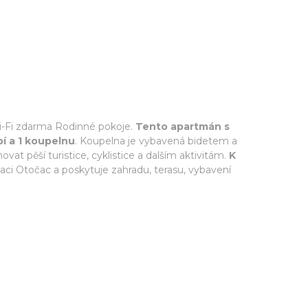
Wi-Fi zdarma Rodinné pokoje.
Tento apartmán s
í a 1 koupelnu
. Koupelna je vybavená bidetem a
t pěší turistice, cyklistice a dalším aktivitám.
K
naci Otočac a poskytuje zahradu, terasu, vybavení