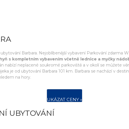
ARA
d ubytování Barbara. Nejoblíbenější vybavení Parkování zdarma 
uchyň s kompletním vybavením včetně lednice a myčky nádob
nabízí neplacené soukromé parkoviště a v okolí se můžete věnova
Rijeka je od ubytování Barbara 101 km. Barbara se nachází v desti
ýhledem na hory.
UKÁZAT CENY »
NÍ UBYTOVÁNÍ