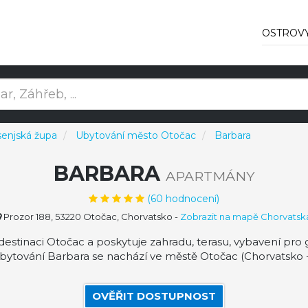
OSTROV
senjská župa
Ubytování město Otočac
Barbara
BARBARA
APARTMÁNY
(
60
hodnocení)
Prozor 188, 53220 Otočac, Chorvatsko
-
Zobrazit na mapě Chorvatsk
estinaci Otočac a poskytuje zahradu, terasu, vybavení pro 
ytování Barbara se nachází ve městě Otočac (Chorvatsko -
OVĚŘIT DOSTUPNOST