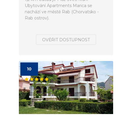
Ubytování Apartments Marica se
nachází ve městě Rab (Chorvatsko -
Rab ostrov).
OVĚŘIT DOSTUPNOST
10