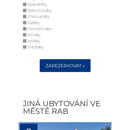
španělsky
francouzsky
chorvatsky
italsky
nizozemsky
norsky
polsky
švédsky
ZAREZERVOVAT »
JINÁ UBYTOVÁNÍ VE
MĚSTĚ RAB