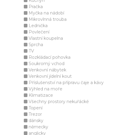
Kuchyň
Pračka
Myčka na nádobí
Mikrovlnná trouba
Lednička
Povlečení
Vlastní koupelna
Sprcha
TV
Rozkládací pohovka
Soukromý vchod
Venkovní nábytek
Venkovní jídelní kout
Příslušenství na přípravu čaje a kávy
Výhled na moře
Klimatizace
Všechny prostory nekuřácké
Topení
Trezor
dánsky
německy
anglicky