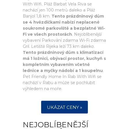
With Wifi. Pláž Barbat Vela Riva se
nachází jen 100 metrů daleko a Pláž
Banjol 1,8 km.
Tento prázdninový dům
se 4 hvězdičkami nabízí neplacené
soukromé parkoviště a bezplatné Wi-
Fi ve všech prostorách
. Nejoblíbenější
vybavení Parkování zdarma Wi-Fi zdarma
Gril. Letiště Rijeka leží 73 km daleko.
Tento prázdninový dům s klimatizací
má 1 ložnici, obývací prostor, kuchyň s
kompletním vybavením včetně
lednice a myčky nádobí a 1 koupelnu
.
Pet Friendly Home In Rab With Wifi se
nachází v Rabu a může se pochlubit
výhledem na moře.
UKÁZAT CENY »
NEJOBLÍBENĚJŠÍ