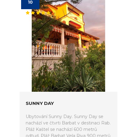
10
SUNNY DAY
Ubytování Sunny Day. Sunny Day se
nachází ve čtvrti Barbat v destinaci Rab.
Pláž Kaštel se nachází 600 metrů
odtud, Pláž Barbat Vela Riva 900 metrů