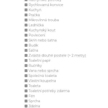
Rychlovarná konvice
Kuchyň
Pračka
Mikrovlnná trouba
Lednička
Kuchyňský kout
Povlečení
Skříň nebo šatna
Budík
Šatna
Zvláště dlouhé postele (> 2 metry)
Toaletní papír
Ručníky
Vana nebo sprcha
Společná toaleta
Vlastní koupelna
Toaleta
Toaletní potřeby zdarma
Fén
Sprcha
Jídelna