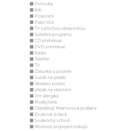
Pohovka
Krb
Posezení
Psací stůl
TV s plochou obrazovkou
Satelitní programy
CD přehrávač
DVD přehrávač
Rádio
Telefon
TV
Zásuvka u postele
Sušák na prádlo
Skládací postel
Věšák na oblečení
Pro alergiky
Moskytiéra
Dlážděná/ Mramorová podlaha
Zvuková izolace
Soukromý vchod
Možnost propojení pokojů