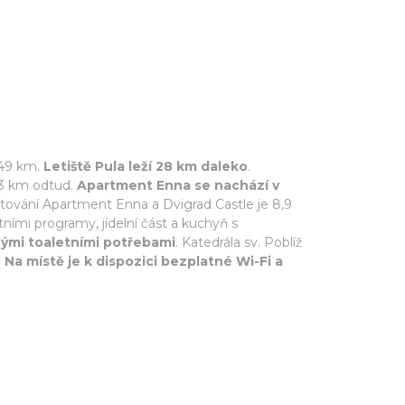
 49 km.
Letiště Pula leží 28 km daleko
.
23 km odtud.
Apartment Enna se nachází v
ytování Apartment Enna a Dvigrad Castle je 8,9
tními programy, jídelní část a kuchyň s
nými toaletními potřebami
. Katedrála sv. Poblíž
.
Na místě je k dispozici bezplatné Wi-Fi a