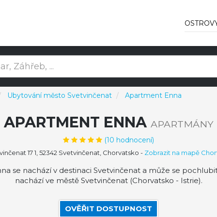
OSTROV
Ubytování město Svetvinčenat
Apartment Enna
APARTMENT ENNA
APARTMÁNY
(
10
hodnocení)
inčenat 17 1, 52342 Svetvinčenat, Chorvatsko
-
Zobrazit na mapě Chor
a se nachází v destinaci Svetvinčenat a může se pochlub
nachází ve městě Svetvinčenat (Chorvatsko - Istrie).
OVĚŘIT DOSTUPNOST