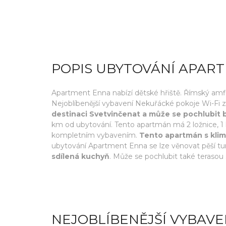
POPIS UBYTOVÁNÍ APAR
Apartment Enna nabízí dětské hřiště. Římský amfi
Nejoblíbenější vybavení Nekuřácké pokoje Wi-Fi
destinaci Svetvinčenat a může se pochlubit
km od ubytování. Tento apartmán má 2 ložnice, 1 ko
kompletním vybavením.
Tento apartmán s klim
ubytování Apartment Enna se lze věnovat pěší turis
sdílená kuchyň
. Může se pochlubit také terasou
NEJOBLÍBENĚJŠÍ VYBAVE