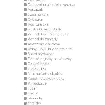
Dočasné umělecké expozice
Aquapark
Jízda na koni
Cyklistika
Pěší turistika
Služba buzení/ Budík
Výhled do vnitřního dvora
Výhled do zahrady
Apartmán v budově
Knihy, DVD, hudba pro děti
Stolní hry/puzzle
Dětské pojistky na zásuvky
Dětské hřiště
Fax/kopírka
Minimarket v objektu
Kadeřnictví/kosmetika
Klimatizace
Topení
Trezor
německy
anglicky