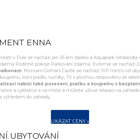
TMENT ENNA
teátr v Pule se nachází jen 26 km daleko a Aquapark Istralandia
 zdarma Rodinné pokoje Parkování zdarma. Eufemie se nachází 
 balkonem
. Morosini-Grimani Castle se nachází 100 metrů od ub
upelnu, ložní prádlo, ručníky, TV s plochou obrazovkou se sateli
atizací nabízí také posezení, pračku a koupelnu s bezplat
tice a cyklistice a na místě si můžete užívat relaxaci na zahradě
 s výhledem do zahrady.
UKÁZAT CENY »
NÍ UBYTOVÁNÍ