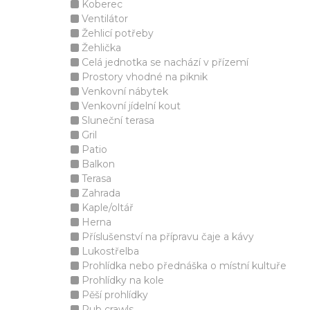
Koberec
Ventilátor
Žehlicí potřeby
Žehlička
Celá jednotka se nachází v přízemí
Prostory vhodné na piknik
Venkovní nábytek
Venkovní jídelní kout
Sluneční terasa
Gril
Patio
Balkon
Terasa
Zahrada
Kaple/oltář
Herna
Příslušenství na přípravu čaje a kávy
Lukostřelba
Prohlídka nebo přednáška o místní kultuře
Prohlídky na kole
Pěší prohlídky
Pub crawls