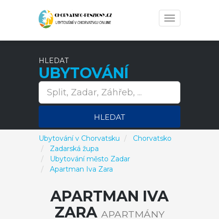
Toggle
navigation
HLEDAT
UBYTOVÁNÍ
HLEDAT
Ubytování v Chorvatsku
Chorvatsko
Zadarská župa
Ubytování město Zadar
Apartman Iva Zara
APARTMAN IVA
ZARA
APARTMÁNY