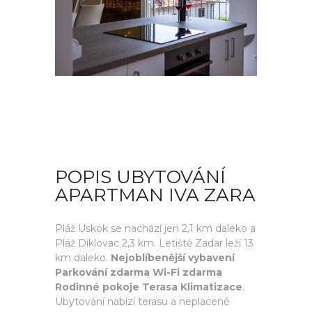
POPIS UBYTOVÁNÍ
APARTMAN IVA ZARA
Pláž Uskok se nachází jen 2,1 km daleko a
Pláž Diklovac 2,3 km. Letiště Zadar leží 13
km daleko.
Nejoblíbenější vybavení
Parkování zdarma Wi-Fi zdarma
Rodinné pokoje Terasa Klimatizace
.
Ubytování nabízí terasu a neplacené