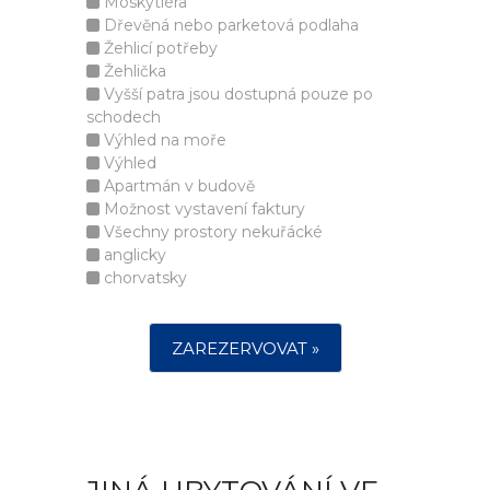
Moskytiéra
Dřevěná nebo parketová podlaha
Žehlicí potřeby
Žehlička
Vyšší patra jsou dostupná pouze po
schodech
Výhled na moře
Výhled
Apartmán v budově
Možnost vystavení faktury
Všechny prostory nekuřácké
anglicky
chorvatsky
ZAREZERVOVAT »