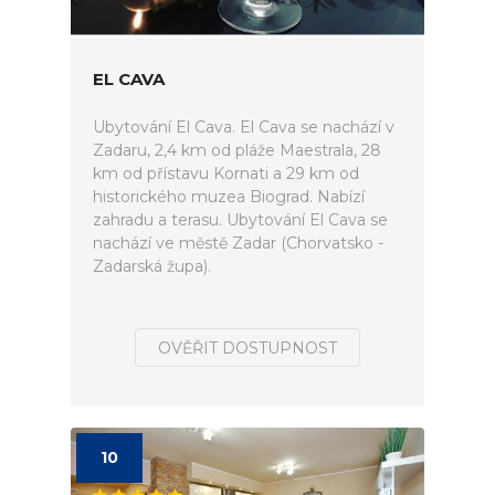
EL CAVA
Ubytování El Cava. El Cava se nachází v
Zadaru, 2,4 km od pláže Maestrala, 28
km od přístavu Kornati a 29 km od
historického muzea Biograd. Nabízí
zahradu a terasu. Ubytování El Cava se
nachází ve městě Zadar (Chorvatsko -
Zadarská župa).
OVĚŘIT DOSTUPNOST
10