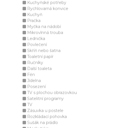
Kuchyňské potřeby
Rychlovarná konvice
Kuchyň
Pračka
Myčka na nádobí
Mikrovlnná trouba
Lednička
Povlečení
Skříň nebo šatna
Toaletní papír
Ručníky
Další toaleta
Fén
Jídelna
Posezení
TV s plochou obrazovkou
Satelitní programy
TV
Zásuvka u postele
Rozkládací pohovka
Sušák na prádlo