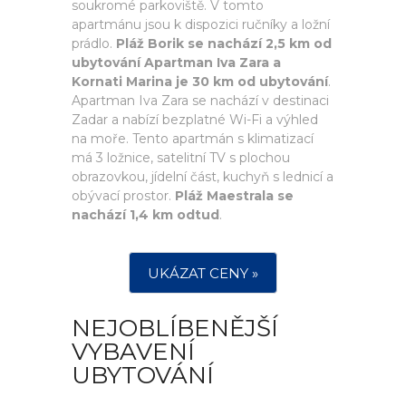
soukromé parkoviště. V tomto
apartmánu jsou k dispozici ručníky a ložní
prádlo.
Pláž Borik se nachází 2,5 km od
ubytování Apartman Iva Zara a
Kornati Marina je 30 km od ubytování
.
Apartman Iva Zara se nachází v destinaci
Zadar a nabízí bezplatné Wi-Fi a výhled
na moře. Tento apartmán s klimatizací
má 3 ložnice, satelitní TV s plochou
obrazovkou, jídelní část, kuchyň s lednicí a
obývací prostor.
Pláž Maestrala se
nachází 1,4 km odtud
.
UKÁZAT CENY »
NEJOBLÍBENĚJŠÍ
VYBAVENÍ
UBYTOVÁNÍ